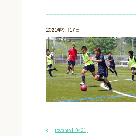
revante1-0431
2021年9月17日
「
revante1-0431
」