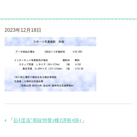
髟ｷ逕溘″蜀咏悄謦ｮ蠖ｱ譁咎≡陦ｨ
2023年12月18日
「
髟ｷ逕溘″蜀咏悄謦ｮ蠖ｱ譁咎≡陦ｨ
」