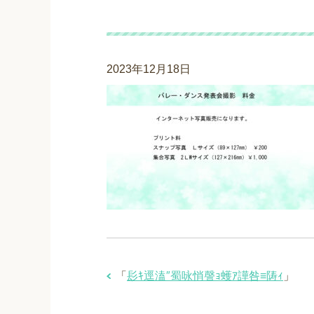
髟ｷ逕溘″蜀咏悄謦ｮ
2023年12月18日
「
髟ｷ逕溘″蜀咏悄謦ｮ蠖ｱ譁咎≡陦ｨ
」