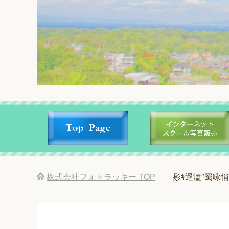
株式会社フォトラッキー
TOP
髟ｷ逕溘″蜀咏悄