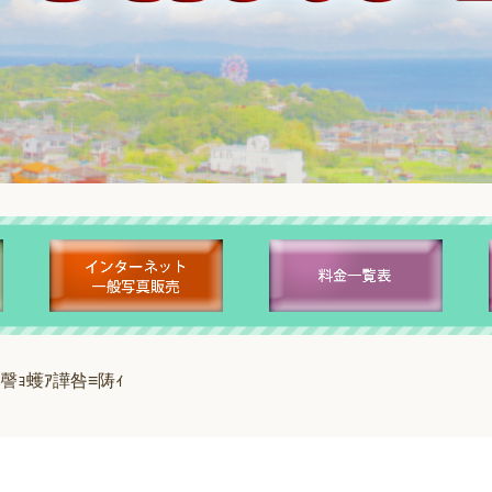
謦ｮ蠖ｱ譁咎≡陦ｨ